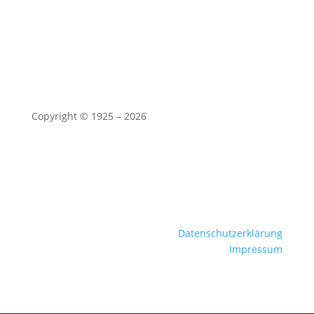
TSV Binswangen 1925 e.V.
Jahnstraße 10
86637 Binswangen
Copyright © 1925 – 2026
Datenschutzerklärung
Impressum